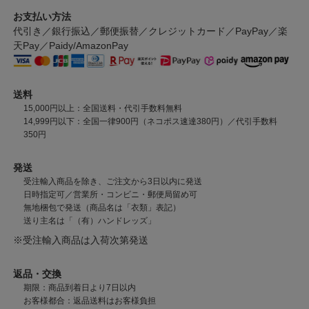
お支払い方法
代引き／銀行振込／郵便振替／クレジットカード／PayPay／楽
天Pay／Paidy/AmazonPay
送料
15,000円以上：全国送料・代引手数料無料
14,999円以下：全国一律900円（ネコポス速達380円）／代引手数料
350円
発送
受注輸入商品を除き、ご注文から3日以内に発送
日時指定可／営業所・コンビニ・郵便局留め可
無地梱包で発送（商品名は「衣類」表記）
送り主名は「（有）ハンドレッズ」
※受注輸入商品は入荷次第発送
返品・交換
期限：商品到着日より7日以内
お客様都合：返品送料はお客様負担