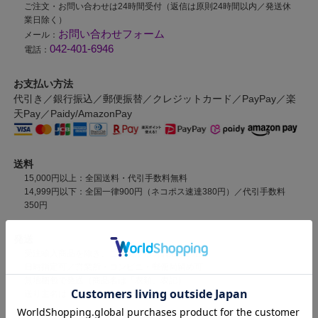
ご注文・お問い合わせは24時間受付（返信は原則24時間以内／発送休
業日除く）
お問い合わせフォーム
メール：
042-401-6946
電話：
お支払い方法
代引き／銀行振込／郵便振替／クレジットカード／PayPay／楽
天Pay／Paidy/AmazonPay
送料
15,000円以上：全国送料・代引手数料無料
14,999円以下：全国一律900円（ネコポス速達380円）／代引手数料
350円
発送
受注輸入商品を除き、ご注文から3日以内に発送
日時指定可／営業所・コンビニ・郵便局留め可
無地梱包で発送（商品名は「衣類」表記）
送り主名は「（有）ハンドレッズ」
※受注輸入商品は入荷次第発送