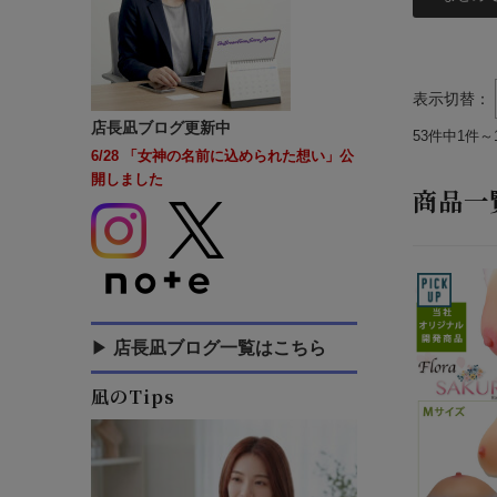
ソフトタイプ
アモラックス
（ドイツ製）
温泉・スイミン
表示切替：
グ
その他
店長凪ブログ更新中
53件中1件～
シリコンヒップ
6/28 「女神の名前に込められた想い」公
International
開しました
（海外発送）
商品一
女性化ショーツ
アウトレット
▶
店長凪ブログ一覧はこちら
凪のTips