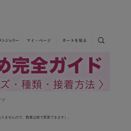
ランジェリー
マイ・ページ
カートを見る
ラジャー
ョーツ
クショーツ
間補正）
イプ
補正・強制
補正
ありませんので、数量は後で変更できます）。
マ·ドレス