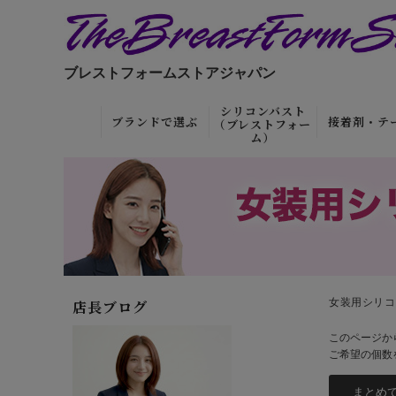
ブレストフォームストアジャパン
シリコンバスト
ブランドで選ぶ
接着剤・テ
（ブレストフォー
ム）
フローラコレク
リアルタイプ
接着剤
ション（当社オ
粘着・接着タイ
リムーバー
リジナル）
プ
離剤）・保
ディバインコレ
着るタイプ
テープ
クション
（TBFSオリジ
巨乳タイプ
女装用シリコ
ボディテー
店長ブログ
ナル）
このページか
微乳タイプ
接着剤セッ
ゴールドシール
ご希望の個数
（TBFSオリジ
軽量タイプ
特殊メイ
ナル）