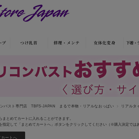
ープ
つけ乳首
修理・メンテ
女体化変身
下着・
リアル乳首
制汗剤・カバー
シリコンショー
ブ
ツ
（剥
ソフトタイプ乳
洗剤・クリーナ
シ
護剤
首
ー
ヒップ用シリコ
タッ
ン
粘着・接着タイ
修理・破れ補修
（股
プ乳首
ボディシェイプ
ンバスト専門店 TBFS-JAPAN まるで本物・リアルなおっぱい
プ
リアルタ
体型
ヒップパッドシ
らまとめてカートに入れることができます。
ト
ョーツ
を指定して「まとめてカートへ」ボタンをクリックしてください（※購入決定では
パジャ
ク
女性化マスク