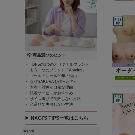
💡 商品選びのヒント
・
TBFSの3つのオリジナルブランド
・
もう一つのブランド「Amolux」
・
ゴールドシール20年の理由
・
なぜSAKURAを作ったのか
・
左右非対称が自然な理由
・
試着サービスがおすすめ
・
サイズ選びで失敗しない方法
・
色選びで失敗しない方法
▶
NAGI'S TIPS一覧はこちら