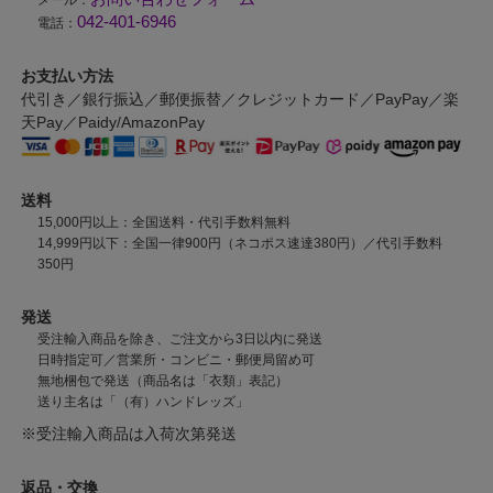
メール：
042-401-6946
電話：
お支払い方法
代引き／銀行振込／郵便振替／クレジットカード／PayPay／楽
天Pay／Paidy/AmazonPay
送料
15,000円以上：全国送料・代引手数料無料
14,999円以下：全国一律900円（ネコポス速達380円）／代引手数料
350円
発送
受注輸入商品を除き、ご注文から3日以内に発送
日時指定可／営業所・コンビニ・郵便局留め可
無地梱包で発送（商品名は「衣類」表記）
送り主名は「（有）ハンドレッズ」
※受注輸入商品は入荷次第発送
返品・交換