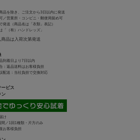
商品を除き、ご注文から3日以内に発送
可／営業所・コンビニ・郵便局留め可
で発送（商品名は「衣類」表記）
は「（有）ハンドレッズ」
入商品は入荷次第発送
換
品到着日より7日以内
合：返品送料はお客様負担
誤配送：当社負担で交換対応
サービス
ラン
届け
週間／1回1種類・片方のみ
復お客様負担
ラン