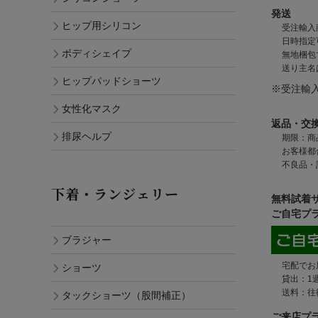
発送
ヒップ用シリコン
受注輸入
日時指定
ボディシェイプ
無地梱包
送り主名
ヒップパッドショーツ
※受注輸
女性化マスク
返品・交
排尿ヘルプ
期限：商
お客様都
不良品・
下着・ランジェリー
無料試着
ご自宅プ
ブラジャー
宅配でお
ショーツ
貸出：1
送料：往
タックショーツ（股間補正）
ご来店プ