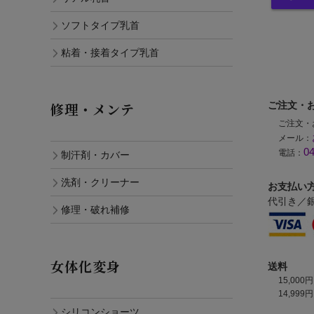
ソフトタイプ乳首
粘着・接着タイプ乳首
ご注文・
修理・メンテ
ご注文・
メール：
04
電話：
制汗剤・カバー
洗剤・クリーナー
お支払い
代引き／銀
修理・破れ補修
女体化変身
送料
15,0
14,99
シリコンショーツ