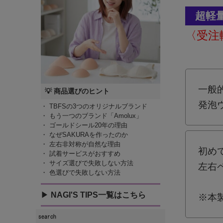
超軽
〈受注
一般
💡 商品選びのヒント
発泡
・
TBFSの3つのオリジナルブランド
・
もう一つのブランド「Amolux」
・
ゴールドシール20年の理由
・
なぜSAKURAを作ったのか
・
左右非対称が自然な理由
初め
・
試着サービスがおすすめ
・
サイズ選びで失敗しない方法
左右
・
色選びで失敗しない方法
▶
NAGI'S TIPS一覧はこちら
※本