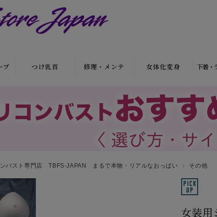
ープ
つけ乳首
修理・メンテ
女体化変身
下着・
リアル乳首
制汗剤・カバー
シリコンショー
ブ
ツ
（剥
ソフトタイプ乳
洗剤・クリーナ
シ
護剤
首
ー
ヒップ用シリコ
タッ
ン
粘着・接着タイ
修理・破れ補修
（股
プ乳首
ボディシェイプ
ンバスト専門店 TBFS-JAPAN まるで本物・リアルなおっぱい
プ
その他
体型
ヒップパッドシ
ト
ョーツ
パジャ
ク
女装用
女性化マスク