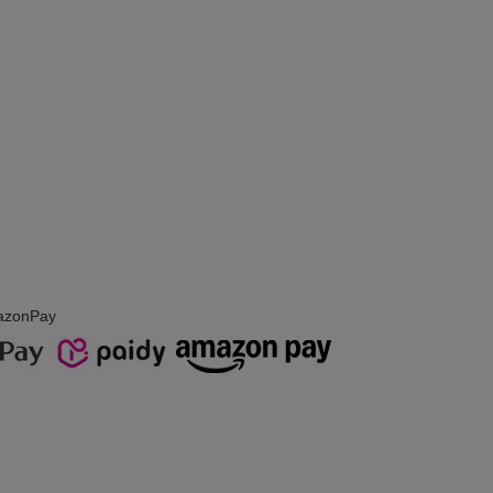
ド
onPay