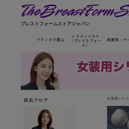
ブレストフォームストアジャパン
シリコンバスト
ブランドで選ぶ
接着剤・テ
（ブレストフォー
ム）
フローラコレク
リアルタイプ
接着剤
ション（当社オ
粘着・接着タイ
リムーバー
リジナル）
プ
離剤）・保
ディバインコレ
着るタイプ
テープ
クション
（TBFSオリジ
巨乳タイプ
女装用シリコ
ボディテー
店長ブログ
ナル）
微乳タイプ
接着剤セッ
ゴールドシール
（TBFSオリジ
軽量タイプ
特殊メイ
ナル）