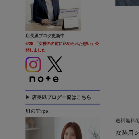
ソフトタイプ
アモラックス
（ドイツ製）
温泉・スイミン
グ
その他
店長凪ブログ更新中
シリコンヒップ
6/28 「女神の名前に込められた想い」公
International
開しました
（海外発送）
女性化ショーツ
アウトレット
▶
店長凪ブログ一覧はこちら
凪のTips
送料無料/
女装用シ