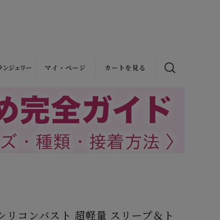
ランジェリー
マイ・ページ
カートを見る
ラジャー
ョーツ
クショーツ
間補正）
補正・強制
補正
マ·ドレス
シリコンバスト 超軽量 スリープ＆ト