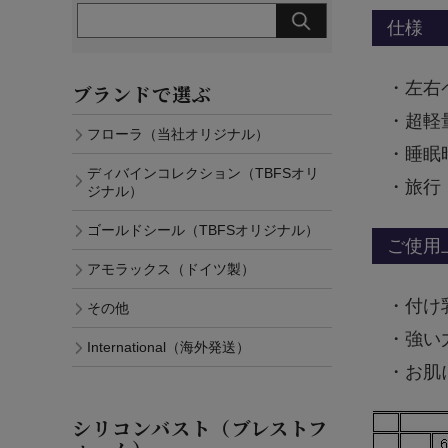
仕様
・左右
ブランドで選ぶ
・超軽
フローラ（当社オリジナル）
・睡眠
ディバインコレクション（TBFSオリ
・旅行
ジナル）
ゴールドシール（TBFSオリジナル）
ご使用
アモラックス（ドイツ製）
・付け
その他
・強い
International（海外発送）
・お肌
シリコンバスト（ブレストフ