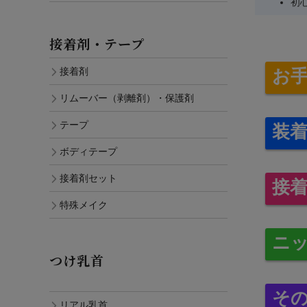
初
接着剤・テープ
お
接着剤
リムーバー（剥離剤）・保護剤
テープ
装
ボディテープ
接着剤セット
接
特殊メイク
ニ
つけ乳首
そ
リアル乳首