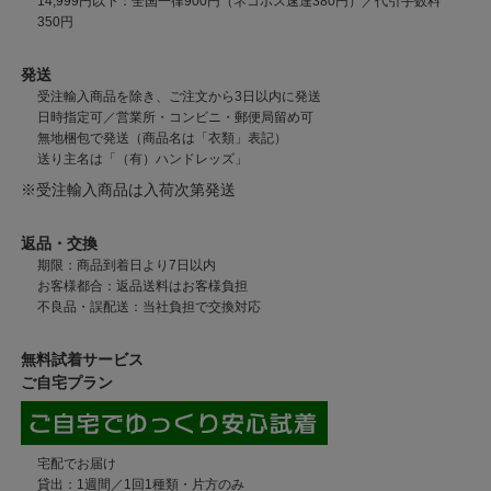
14,999円以下：全国一律900円（ネコポス速達380円）／代引手数料
350円
発送
受注輸入商品を除き、ご注文から3日以内に発送
日時指定可／営業所・コンビニ・郵便局留め可
無地梱包で発送（商品名は「衣類」表記）
送り主名は「（有）ハンドレッズ」
※受注輸入商品は入荷次第発送
返品・交換
期限：商品到着日より7日以内
お客様都合：返品送料はお客様負担
不良品・誤配送：当社負担で交換対応
無料試着サービス
ご自宅プラン
宅配でお届け
貸出：1週間／1回1種類・片方のみ